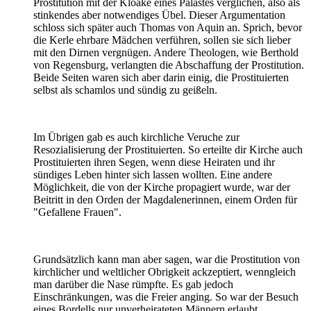
Prostitution mit der Kloake eines Palastes verglichen, also als
stinkendes aber notwendiges Übel. Dieser Argumentation
schloss sich später auch Thomas von Aquin an. Sprich, bevor
die Kerle ehrbare Mädchen verführen, sollen sie sich lieber
mit den Dirnen vergnügen. Andere Theologen, wie Berthold
von Regensburg, verlangten die Abschaffung der Prostitution.
Beide Seiten waren sich aber darin einig, die Prostituierten
selbst als schamlos und sündig zu geißeln.
Im Übrigen gab es auch kirchliche Veruche zur
Resozialisierung der Prostituierten. So erteilte dir Kirche auch
Prostituierten ihren Segen, wenn diese Heiraten und ihr
sündiges Leben hinter sich lassen wollten. Eine andere
Möglichkeit, die von der Kirche propagiert wurde, war der
Beitritt in den Orden der Magdalenerinnen, einem Orden für
"Gefallene Frauen".
Grundsätzlich kann man aber sagen, war die Prostitution von
kirchlicher und weltlicher Obrigkeit ackzeptiert, wenngleich
man darüber die Nase rümpfte. Es gab jedoch
Einschränkungen, was die Freier anging. So war der Besuch
eines Bordells nur unverheirateten Männern erlaubt.