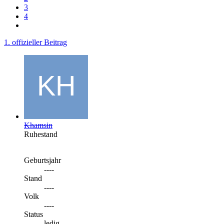
3
4
1. offizieller Beitrag
Khamsin
Ruhestand
Geburtsjahr
----
Stand
----
Volk
----
Status
ledig