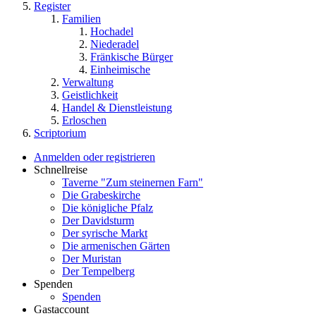
Register
Familien
Hochadel
Niederadel
Fränkische Bürger
Einheimische
Verwaltung
Geistlichkeit
Handel & Dienstleistung
Erloschen
Scriptorium
Anmelden oder registrieren
Schnellreise
Taverne "Zum steinernen Farn"
Die Grabeskirche
Die königliche Pfalz
Der Davidsturm
Der syrische Markt
Die armenischen Gärten
Der Muristan
Der Tempelberg
Spenden
Spenden
Gastaccount