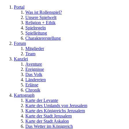
Portal
Was ist Rollenspiel?
Unsere Spielwelt
Religion + Ethik
Spielregeln
Spielleitung
Charaktererstellung
Forum
Mitglieder
Team
Kanzlei
Aventure
Ereignisse
Das Volk
Ländereien
Erlässe
Chronik
Kartograph
Karte der Levante
Karte des Umlands von Jerusalem
Karte des Königreichs Jerusalem
Karte der Stadt Jerusalem
Karte der Stadt Askalon
Das Wetter im Königreich