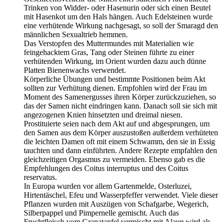
Trinken von Widder- oder Hasenurin oder sich einen Beutel
mit Hasenkot um den Hals hängen. Auch Edelsteinen wurde
eine verhütende Wirkung nachgesagt, so soll der Smaragd den
männlichen Sexualtrieb hemmen.
Das Verstopfen des Muttermundes mit Materialien wie
feingehacktem Gras, Tang oder Steinen führte zu einer
verhütenden Wirkung, im Orient wurden dazu auch dünne
Platten Bienenwachs verwendet.
Körperliche Übungen und bestimmte Positionen beim Akt
sollten zur Verhütung dienen. Empfohlen wird der Frau im
Moment des Samenergusses ihren Körper zurückzuziehen, so
das der Samen nicht eindringen kann. Danach soll sie sich mit
angezogenen Knien hinsetzten und dreimal niesen.
Prostituierte seien nach dem Akt auf und abgesprungen, um
den Samen aus dem Körper auszustoßen außerdem verhüteten
die leichten Damen oft mit einem Schwamm, den sie in Essig
tauchten und dann einführten. Andere Rezepte empfahlen den
gleichzeitigen Orgasmus zu vermeiden. Ebenso gab es die
Empfehlungen des Coitus interruptus und des Coitus
reservatus.
In Europa wurden vor allem Gartenmelde, Osterluzei,
Hirtentäschel, Efeu und Wasserpfeffer verwendet. Viele dieser
Pflanzen wurden mit Auszügen von Schafgarbe, Wegerich,
Silberpappel und Pimpernelle gemischt. Auch das
Fruchtfleisch vom Granatapfel vermischt mit Alaun wird als