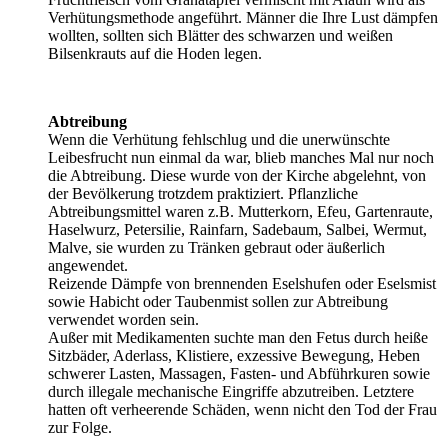
Verhütungsmethode angeführt. Männer die Ihre Lust dämpfen
wollten, sollten sich Blätter des schwarzen und weißen
Bilsenkrauts auf die Hoden legen.
Abtreibung
Wenn die Verhütung fehlschlug und die unerwünschte
Leibesfrucht nun einmal da war, blieb manches Mal nur noch
die Abtreibung. Diese wurde von der Kirche abgelehnt, von
der Bevölkerung trotzdem praktiziert. Pflanzliche
Abtreibungsmittel waren z.B. Mutterkorn, Efeu, Gartenraute,
Haselwurz, Petersilie, Rainfarn, Sadebaum, Salbei, Wermut,
Malve, sie wurden zu Tränken gebraut oder äußerlich
angewendet.
Reizende Dämpfe von brennenden Eselshufen oder Eselsmist
sowie Habicht oder Taubenmist sollen zur Abtreibung
verwendet worden sein.
Außer mit Medikamenten suchte man den Fetus durch heiße
Sitzbäder, Aderlass, Klistiere, exzessive Bewegung, Heben
schwerer Lasten, Massagen, Fasten- und Abführkuren sowie
durch illegale mechanische Eingriffe abzutreiben. Letztere
hatten oft verheerende Schäden, wenn nicht den Tod der Frau
zur Folge.