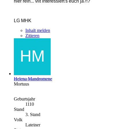
hier rein... vllt interessiert's euch ja?!?
LG MHK
Inhalt melden
Zitieren
Helena Mandromene
Mortuus
Geburtsjahr
1110
Stand
3. Stand
Volk
Lateiner