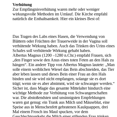
Verhütung
Zur Empfängnisverhütung waren mehr oder weniger
wirkungsvolle Methoden im Umlauf. Die Kirche empfahl
natürlich die Enthaltsamkeit. Hier ein kleines Best of:
Das Tragen des Labs eines Hasen, die Verwendung von
Blättern oder Früchten der Trauerweide in der Vagina soll
verhütende Wirkung haben. Auch das Trinken des Urins eines
Schafes soll verhütende Wirkung gehabt haben.
Albertus Magnus (1200 –1280 n.Chr.) empfahl Frauen, sich
„den Finger sowie den Anus eines toten Feten an den Hals zu
hängen“. Ein andere Tipp von Albertus Magnus lautete: „Man
solle einem weiblichen Wiesel das Bein abschneiden, das Tier
aber leben lassen und dieses Bein einer Frau an den Hals
binden und sie wird nicht empfangen, solange sie es dort
trägt; wenn sie es aber abnimmt, wird sie schwanger werden.“
Sicher ist, dass Magie das gesamte Mittelalter hindurch eine
wichtige Methode zur Verhütung von Schwangerschaften
war. Die abstoßendsten und unsinnigsten Empfehlungen
waren gut genug: ein Trank aus Milch und Mäuseblut, eine
Speise aus in Menschenfett gebratenen Kaulquappen, drei
Mal einem Frosch ins Maul spucken, vor dem
Geschlechtsverkehr die Milch einer stillenden Frau trinken,