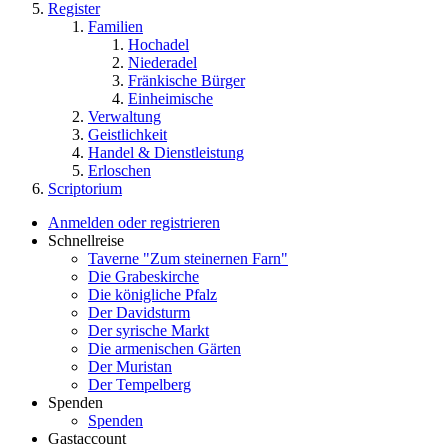
Register
Familien
Hochadel
Niederadel
Fränkische Bürger
Einheimische
Verwaltung
Geistlichkeit
Handel & Dienstleistung
Erloschen
Scriptorium
Anmelden oder registrieren
Schnellreise
Taverne "Zum steinernen Farn"
Die Grabeskirche
Die königliche Pfalz
Der Davidsturm
Der syrische Markt
Die armenischen Gärten
Der Muristan
Der Tempelberg
Spenden
Spenden
Gastaccount