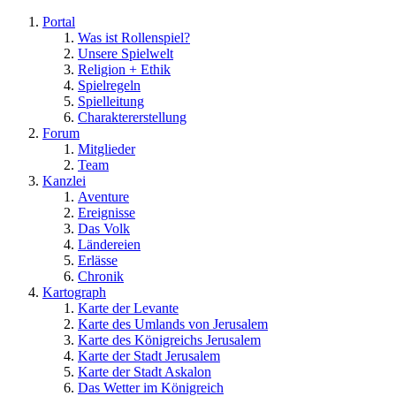
Portal
Was ist Rollenspiel?
Unsere Spielwelt
Religion + Ethik
Spielregeln
Spielleitung
Charaktererstellung
Forum
Mitglieder
Team
Kanzlei
Aventure
Ereignisse
Das Volk
Ländereien
Erlässe
Chronik
Kartograph
Karte der Levante
Karte des Umlands von Jerusalem
Karte des Königreichs Jerusalem
Karte der Stadt Jerusalem
Karte der Stadt Askalon
Das Wetter im Königreich