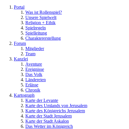
Portal
Was ist Rollenspiel?
Unsere Spielwelt
Religion + Ethik
Spielregeln
Spielleitung
Charaktererstellung
Forum
Mitglieder
Team
Kanzlei
Aventure
Ereignisse
Das Volk
Ländereien
Erlässe
Chronik
Kartograph
Karte der Levante
Karte des Umlands von Jerusalem
Karte des Königreichs Jerusalem
Karte der Stadt Jerusalem
Karte der Stadt Askalon
Das Wetter im Königreich