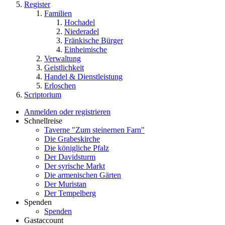
Register
Familien
Hochadel
Niederadel
Fränkische Bürger
Einheimische
Verwaltung
Geistlichkeit
Handel & Dienstleistung
Erloschen
Scriptorium
Anmelden oder registrieren
Schnellreise
Taverne "Zum steinernen Farn"
Die Grabeskirche
Die königliche Pfalz
Der Davidsturm
Der syrische Markt
Die armenischen Gärten
Der Muristan
Der Tempelberg
Spenden
Spenden
Gastaccount