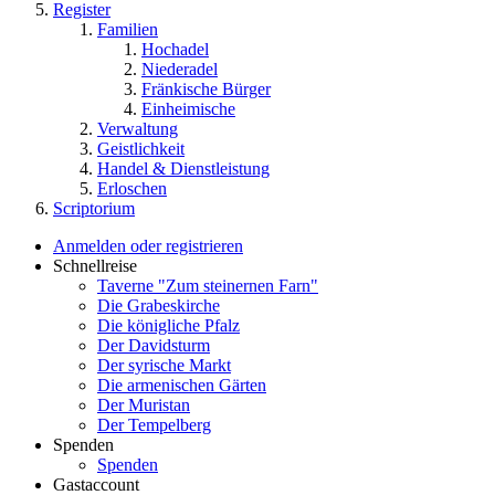
Register
Familien
Hochadel
Niederadel
Fränkische Bürger
Einheimische
Verwaltung
Geistlichkeit
Handel & Dienstleistung
Erloschen
Scriptorium
Anmelden oder registrieren
Schnellreise
Taverne "Zum steinernen Farn"
Die Grabeskirche
Die königliche Pfalz
Der Davidsturm
Der syrische Markt
Die armenischen Gärten
Der Muristan
Der Tempelberg
Spenden
Spenden
Gastaccount