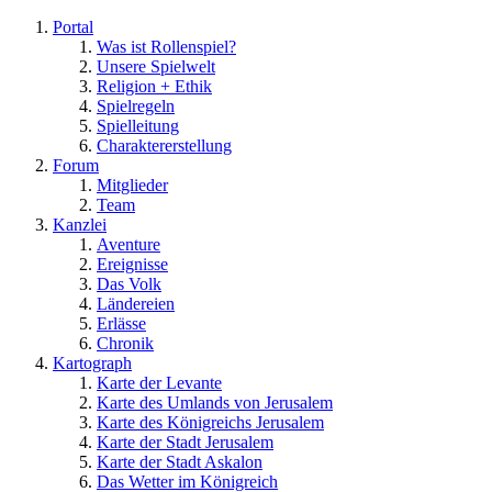
Portal
Was ist Rollenspiel?
Unsere Spielwelt
Religion + Ethik
Spielregeln
Spielleitung
Charaktererstellung
Forum
Mitglieder
Team
Kanzlei
Aventure
Ereignisse
Das Volk
Ländereien
Erlässe
Chronik
Kartograph
Karte der Levante
Karte des Umlands von Jerusalem
Karte des Königreichs Jerusalem
Karte der Stadt Jerusalem
Karte der Stadt Askalon
Das Wetter im Königreich