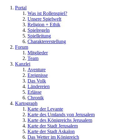
Portal
Was ist Rollenspiel?
Unsere Spielwelt
Religion + Ethik
Spielregeln
Spielleitung
Charaktererstellung
Forum
Mitglieder
Team
Kanzlei
Aventure
Ereignisse
Das Volk
Ländereien
Erlässe
Chronik
Kartograph
Karte der Levante
Karte des Umlands von Jerusalem
Karte des Königreichs Jerusalem
Karte der Stadt Jerusalem
Karte der Stadt Askalon
Das Wetter im Königreich