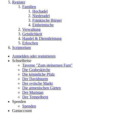
Register
Familien
Hochadel
Niederadel
Fränkische Bürger
Einheimische
Verwaltung
Geistlichkeit
Handel & Dienstleistung
Erloschen
Scriptorium
Anmelden oder registrieren
Schnellreise
Taverne "Zum steinernen Farn"
Die Grabeskirche
Die königliche Pfalz
Der Davidsturm
Der syrische Markt
Die armenischen Gärten
Der Muristan
Der Tempelberg
Spenden
Spenden
Gastaccount