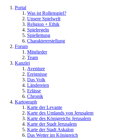
Portal
Was ist Rollenspiel?
Unsere Spielwelt
Religion + Ethik
Spielregeln
Spielleitung
Charaktererstellung
Forum
Mitglieder
Team
Kanzlei
Aventure
Ereignisse
Das Volk
Ländereien
Erlässe
Chronik
Kartograph
Karte der Levante
Karte des Umlands von Jerusalem
Karte des Königreichs Jerusalem
Karte der Stadt Jerusalem
Karte der Stadt Askalon
Das Wetter im Königreich