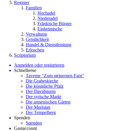
Register
Familien
Hochadel
Niederadel
Fränkische Bürger
Einheimische
Verwaltung
Geistlichkeit
Handel & Dienstleistung
Erloschen
Scriptorium
Anmelden oder registrieren
Schnellreise
Taverne "Zum steinernen Farn"
Die Grabeskirche
Die königliche Pfalz
Der Davidsturm
Der syrische Markt
Die armenischen Gärten
Der Muristan
Der Tempelberg
Spenden
Spenden
Gastaccount